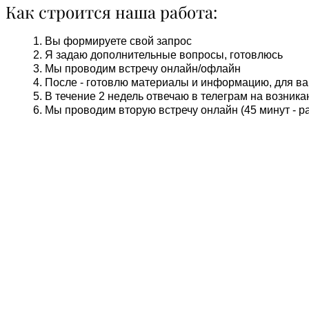
Как строится наша работа:
Вы формируете свой запрос
Я задаю дополнительные вопросы, готовлюсь
Мы проводим встречу онлайн/офлайн
После - готовлю материалы и информацию, для в
В течение 2 недель отвечаю в телеграм на возни
Мы проводим вторую встречу онлайн (45 минут - р
СТОИМО
Экспресс-консультация (1 час) - проход
Расширенная (2-2,5 часа) - включает п
основательной подготовкой, а также по