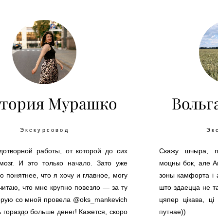
тория Мурашко
Вольг
Экскурсовод
Эк
дотворной работы, от которой до сих
Скажу шчыра, 
мозг. И это только начало. Зато уже
моцны бок, але А
о понятнее, что я хочу и главное, могу
зоны камфорта і 
читаю, что мне крупно повезло — за ту
што здаецца не т
торую со мной провела @oks_mankevich
цяпер цікава, ц
 гораздо больше денег! Кажется, скоро
путнае))