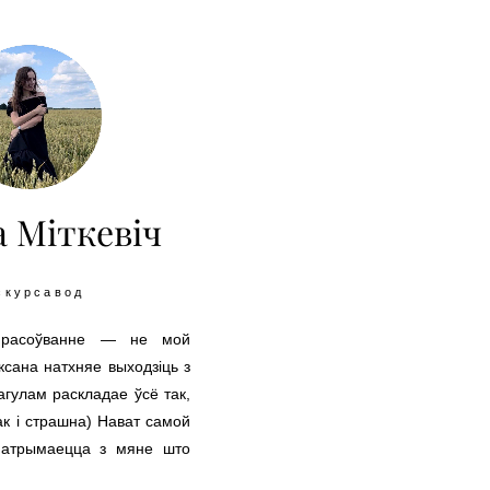
а Міткевіч
скурсавод
прасоўванне — не мой
ксана натхняе выходзіць з
агулам раскладае ўсё так,
ак і страшна) Нават самой
і атрымаецца з мяне што