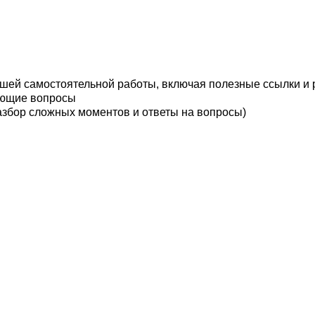
ашей самостоятельной работы, включая полезные ссылки и
кающие вопросы
азбор сложных моментов и ответы на вопросы)
СТЬ КОНСУЛЬТАЦИЙ
ит в формате вопрос-ответ
одробный разбор со сбором информации и
лезные материлы и ссылки для вас