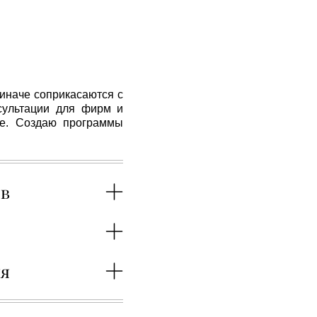
 иначе соприкасаются с
нсультации для фирм и
ме. Создаю программы
ов
ия