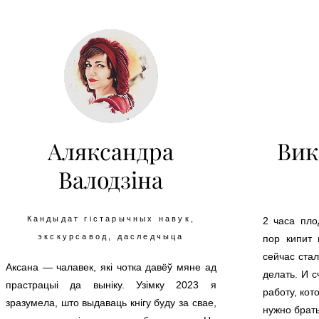
Аляксандра
Вик
Валодзіна
Кандыдат гістарычных навук,
2 часа пло
экскурсавод, даследчыца
пор кипит 
сейчас стал
Аксана — чалавек, які чотка давёў мяне ад
делать.
И с
прастрацыі да выніку. Узімку 2023 я
работу, ко
зразумела, што выдаваць кнігу буду за свае,
нужно брать